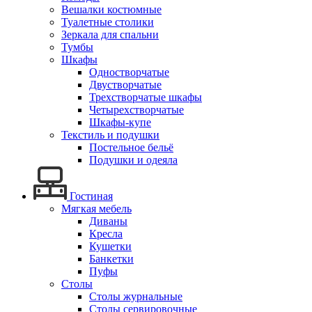
Вешалки костюмные
Туалетные столики
Зеркала для спальни
Тумбы
Шкафы
Одностворчатые
Двустворчатые
Трехстворчатые шкафы
Четырехстворчатые
Шкафы-купе
Текстиль и подушки
Постельное бельё
Подушки и одеяла
Гостиная
Мягкая мебель
Диваны
Кресла
Кушетки
Банкетки
Пуфы
Столы
Столы журнальные
Столы сервировочные