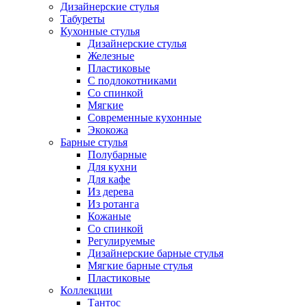
Дизайнерские стулья
Табуреты
Кухонные стулья
Дизайнерские стулья
Железные
Пластиковые
С подлокотниками
Со спинкой
Мягкие
Современные кухонные
Экокожа
Барные стулья
Полубарные
Для кухни
Для кафе
Из дерева
Из ротанга
Кожаные
Со спинкой
Регулируемые
Дизайнерские барные стулья
Мягкие барные стулья
Пластиковые
Коллекции
Тантос