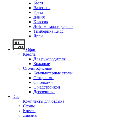
Бьерт
Валенсия
Грета
Дания
Классик
Лофт металл и дерево
Тимберика Кидс
Ярви
Офис
Кресла
Для руководителя
Кожаные
Столы офисные
Компьютерные столы
С ящиками
С полками
С надстройкой
Деревянные
Сад
Комплекты для отдыха
Столы
Кресла
Диваны