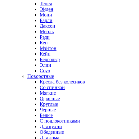
Тенея
Эйден
Мони
Барли
Даксон
Миэль
Рэди
Кен
Мэйтон
Кейн
Бергольф
Элин
Соул
Поворотные
Кресла без колесиков
Со спинкой
Мягкие
Офисные
Круглые
Черные
Белые
С подлокотниками
Для кухни
Обеденные
Для дома