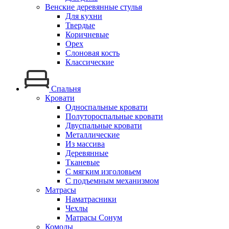
Венские деревянные стулья
Для кухни
Твердые
Коричневые
Орех
Слоновая кость
Классические
Спальня
Кровати
Односпальные кровати
Полутороспальные кровати
Двуспальные кровати
Металлические
Из массива
Деревянные
Тканевые
С мягким изголовьем
С подъемным механизмом
Матрасы
Наматрасники
Чехлы
Матрасы Сонум
Комоды