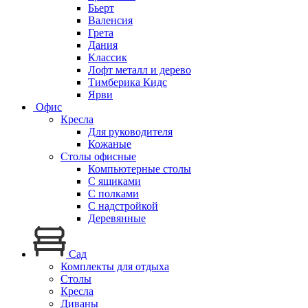
Бьерт
Валенсия
Грета
Дания
Классик
Лофт металл и дерево
Тимберика Кидс
Ярви
Офис
Кресла
Для руководителя
Кожаные
Столы офисные
Компьютерные столы
С ящиками
С полками
С надстройкой
Деревянные
Сад
Комплекты для отдыха
Столы
Кресла
Диваны