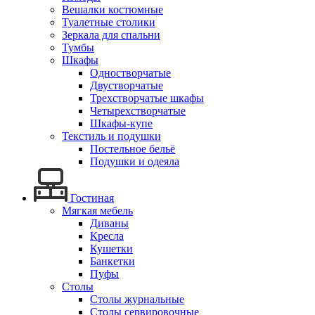
Вешалки костюмные
Туалетные столики
Зеркала для спальни
Тумбы
Шкафы
Одностворчатые
Двустворчатые
Трехстворчатые шкафы
Четырехстворчатые
Шкафы-купе
Текстиль и подушки
Постельное бельё
Подушки и одеяла
Гостиная
Мягкая мебель
Диваны
Кресла
Кушетки
Банкетки
Пуфы
Столы
Столы журнальные
Столы сервировочные