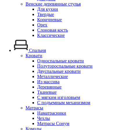
Венские деревянные стулья
Для кухни
Твердые
Коричневые
Орех
Слоновая кость
Классические
Спальня
Кровати
Односпальные кровати
Полутороспальные кровати
Двуспальные кровати
Металлические
Из массива
Деревянные
Тканевые
С мягким изголовьем
С подъемным механизмом
Матрасы
Наматрасники
Чехлы
Матрасы Сонум
Комоды