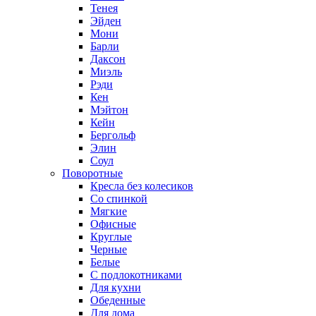
Тенея
Эйден
Мони
Барли
Даксон
Миэль
Рэди
Кен
Мэйтон
Кейн
Бергольф
Элин
Соул
Поворотные
Кресла без колесиков
Со спинкой
Мягкие
Офисные
Круглые
Черные
Белые
С подлокотниками
Для кухни
Обеденные
Для дома