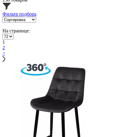
Фильтр подбора
На странице:
1
2
>