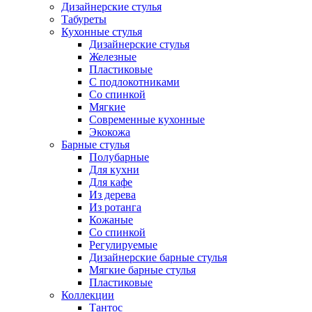
Дизайнерские стулья
Табуреты
Кухонные стулья
Дизайнерские стулья
Железные
Пластиковые
С подлокотниками
Со спинкой
Мягкие
Современные кухонные
Экокожа
Барные стулья
Полубарные
Для кухни
Для кафе
Из дерева
Из ротанга
Кожаные
Со спинкой
Регулируемые
Дизайнерские барные стулья
Мягкие барные стулья
Пластиковые
Коллекции
Тантос