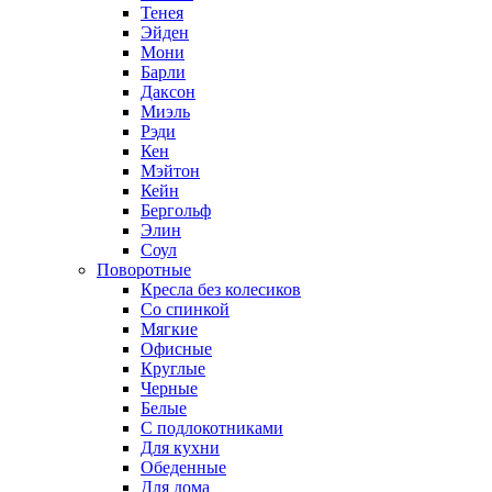
Тенея
Эйден
Мони
Барли
Даксон
Миэль
Рэди
Кен
Мэйтон
Кейн
Бергольф
Элин
Соул
Поворотные
Кресла без колесиков
Со спинкой
Мягкие
Офисные
Круглые
Черные
Белые
С подлокотниками
Для кухни
Обеденные
Для дома