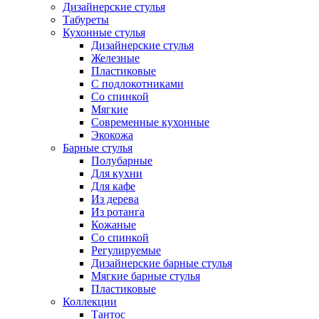
Дизайнерские стулья
Табуреты
Кухонные стулья
Дизайнерские стулья
Железные
Пластиковые
С подлокотниками
Со спинкой
Мягкие
Современные кухонные
Экокожа
Барные стулья
Полубарные
Для кухни
Для кафе
Из дерева
Из ротанга
Кожаные
Со спинкой
Регулируемые
Дизайнерские барные стулья
Мягкие барные стулья
Пластиковые
Коллекции
Тантос