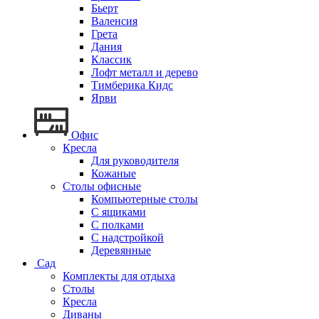
Бьерт
Валенсия
Грета
Дания
Классик
Лофт металл и дерево
Тимберика Кидс
Ярви
Офис
Кресла
Для руководителя
Кожаные
Столы офисные
Компьютерные столы
С ящиками
С полками
С надстройкой
Деревянные
Сад
Комплекты для отдыха
Столы
Кресла
Диваны