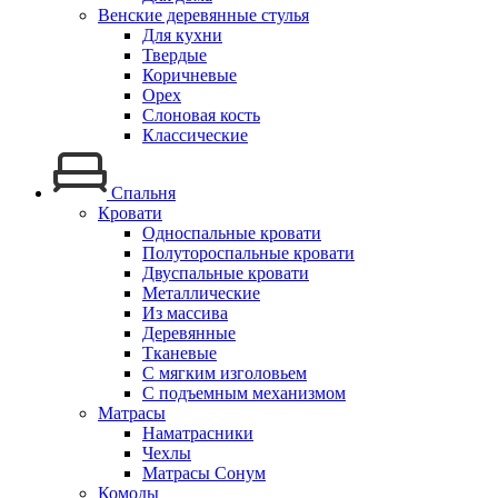
Венские деревянные стулья
Для кухни
Твердые
Коричневые
Орех
Слоновая кость
Классические
Спальня
Кровати
Односпальные кровати
Полутороспальные кровати
Двуспальные кровати
Металлические
Из массива
Деревянные
Тканевые
С мягким изголовьем
С подъемным механизмом
Матрасы
Наматрасники
Чехлы
Матрасы Сонум
Комоды