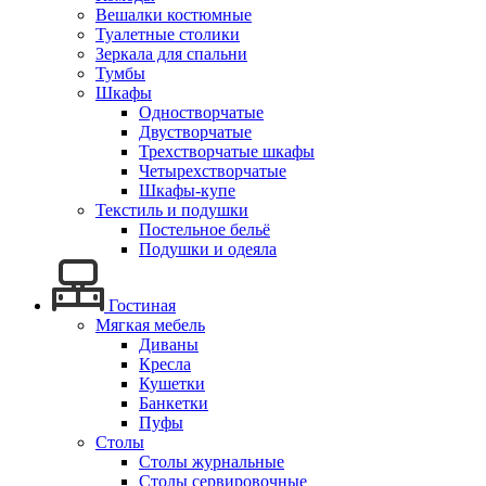
Вешалки костюмные
Туалетные столики
Зеркала для спальни
Тумбы
Шкафы
Одностворчатые
Двустворчатые
Трехстворчатые шкафы
Четырехстворчатые
Шкафы-купе
Текстиль и подушки
Постельное бельё
Подушки и одеяла
Гостиная
Мягкая мебель
Диваны
Кресла
Кушетки
Банкетки
Пуфы
Столы
Столы журнальные
Столы сервировочные