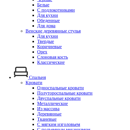
Белые
С подлокотниками
Для кухни
Обеденные
Для дома
Венские деревянные стулья
Для кухни
Твердые
Коричневые
Орех
Слоновая кость
Классические
Спальня
Кровати
Односпальные кровати
Полутороспальные кровати
Двуспальные кровати
Металлические
Из массива
Деревянные
Тканевые
С мягким изголовьем
С подъемным механизмом