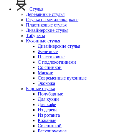
Стулья
Деревянные стулья
Стулья на металлокаркасе
Пластиковые стулья
Дизайнерские стулья
Табуреты
Кухонные стулья
Дизайнерские стулья
Железные
Пластиковые
С подлокотниками
Со спинкой
Мягкие
Современные кухонные
Экокожа
Барные стулья
Полубарные
Для кухни
Для кафе
Из дерева
Из ротанга
Кожаные
Со спинкой
Регулируемые