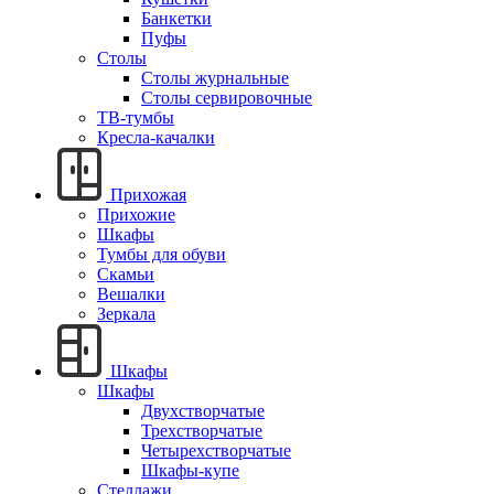
Банкетки
Пуфы
Столы
Столы журнальные
Столы сервировочные
ТВ-тумбы
Кресла-качалки
Прихожая
Прихожие
Шкафы
Тумбы для обуви
Скамьи
Вешалки
Зеркала
Шкафы
Шкафы
Двухстворчатые
Трехстворчатые
Четырехстворчатые
Шкафы-купе
Стеллажи