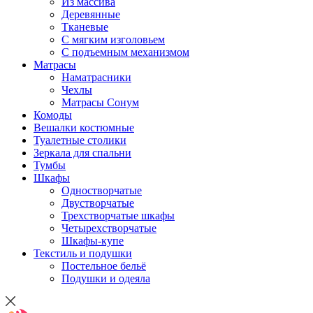
Из массива
Деревянные
Тканевые
С мягким изголовьем
С подъемным механизмом
Матрасы
Наматрасники
Чехлы
Матрасы Сонум
Комоды
Вешалки костюмные
Туалетные столики
Зеркала для спальни
Тумбы
Шкафы
Одностворчатые
Двустворчатые
Трехстворчатые шкафы
Четырехстворчатые
Шкафы-купе
Текстиль и подушки
Постельное бельё
Подушки и одеяла