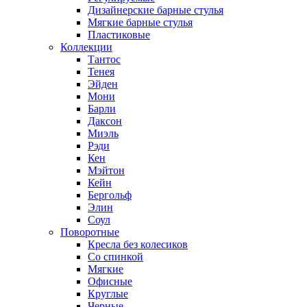
Дизайнерские барные стулья
Мягкие барные стулья
Пластиковые
Коллекции
Тантос
Тенея
Эйден
Мони
Барли
Даксон
Миэль
Рэди
Кен
Мэйтон
Кейн
Бергольф
Элин
Соул
Поворотные
Кресла без колесиков
Со спинкой
Мягкие
Офисные
Круглые
Черные