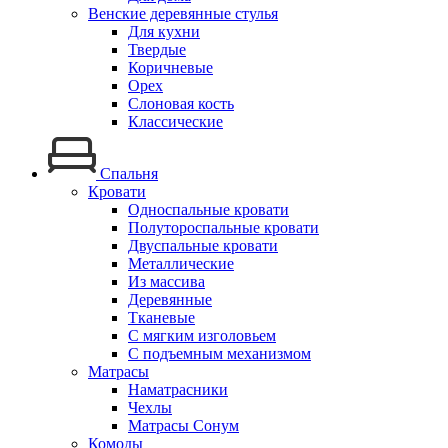
Венские деревянные стулья
Для кухни
Твердые
Коричневые
Орех
Слоновая кость
Классические
Спальня
Кровати
Односпальные кровати
Полутороспальные кровати
Двуспальные кровати
Металлические
Из массива
Деревянные
Тканевые
С мягким изголовьем
С подъемным механизмом
Матрасы
Наматрасники
Чехлы
Матрасы Сонум
Комоды