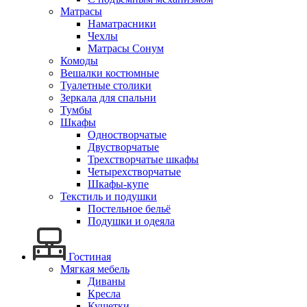
Матрасы
Наматрасники
Чехлы
Матрасы Сонум
Комоды
Вешалки костюмные
Туалетные столики
Зеркала для спальни
Тумбы
Шкафы
Одностворчатые
Двустворчатые
Трехстворчатые шкафы
Четырехстворчатые
Шкафы-купе
Текстиль и подушки
Постельное бельё
Подушки и одеяла
Гостиная
Мягкая мебель
Диваны
Кресла
Кушетки