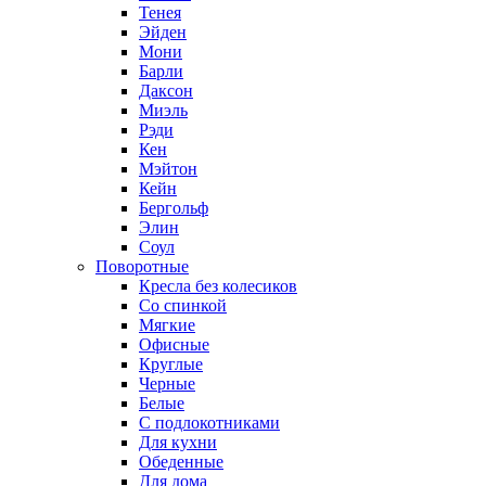
Тенея
Эйден
Мони
Барли
Даксон
Миэль
Рэди
Кен
Мэйтон
Кейн
Бергольф
Элин
Соул
Поворотные
Кресла без колесиков
Со спинкой
Мягкие
Офисные
Круглые
Черные
Белые
С подлокотниками
Для кухни
Обеденные
Для дома