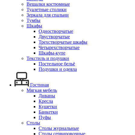
Вешалки костюмные
Туалетные столики
Зеркала для спальни
Тумбы
Шкафы
Одностворчатые
Двустворчатые
Трехстворчатые шкафы
Четырехстворчатые
Шкафы-купе
Текстиль и подушки
Постельное бельё
Подушки и одеяла
Гостиная
Мягкая мебель
Диваны
Кресла
Кушетки
Банкетки
Пуфы
Столы
Столы журнальные
Столы сервировочные