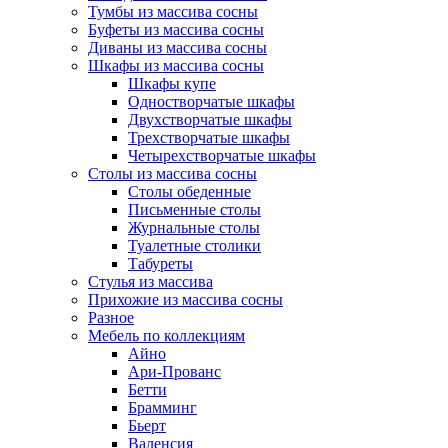
Тумбы из массива сосны
Буфеты из массива сосны
Диваны из массива сосны
Шкафы из массива сосны
Шкафы купе
Одностворчатые шкафы
Двухстворчатые шкафы
Трехстворчатые шкафы
Четырехстворчатые шкафы
Столы из массива сосны
Столы обеденные
Письменные столы
Журнальные столы
Туалетные столики
Табуреты
Стулья из массива
Прихожие из массива сосны
Разное
Мебель по коллекциям
Айно
Ари-Прованс
Бетти
Брамминг
Бьерт
Валенсия