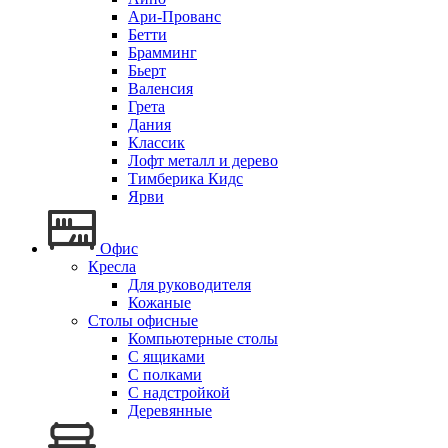
Ари-Прованс
Бетти
Брамминг
Бьерт
Валенсия
Грета
Дания
Классик
Лофт металл и дерево
Тимберика Кидс
Ярви
Офис
Кресла
Для руководителя
Кожаные
Столы офисные
Компьютерные столы
С ящиками
С полками
С надстройкой
Деревянные