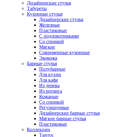
Дизайнерские стулья
Табуреты
Кухонные стулья
Дизайнерские стулья
Железные
Пластиковые
С подлокотниками
Со спинкой
Мягкие
Современные кухонные
Экокожа
Барные стулья
Полубарные
Для кухни
Для кафе
Из дерева
Из ротанга
Кожаные
Со спинкой
Регулируемые
Дизайнерские барные стулья
Мягкие барные стулья
Пластиковые
Коллекции
Тантос