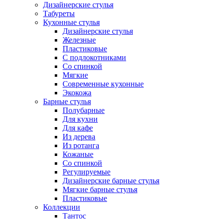
Дизайнерские стулья
Табуреты
Кухонные стулья
Дизайнерские стулья
Железные
Пластиковые
С подлокотниками
Со спинкой
Мягкие
Современные кухонные
Экокожа
Барные стулья
Полубарные
Для кухни
Для кафе
Из дерева
Из ротанга
Кожаные
Со спинкой
Регулируемые
Дизайнерские барные стулья
Мягкие барные стулья
Пластиковые
Коллекции
Тантос