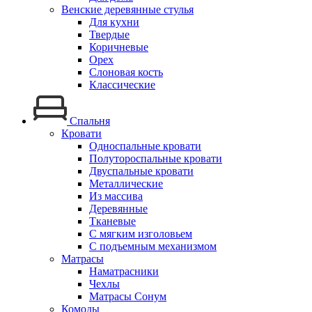
Венские деревянные стулья
Для кухни
Твердые
Коричневые
Орех
Слоновая кость
Классические
Спальня
Кровати
Односпальные кровати
Полутороспальные кровати
Двуспальные кровати
Металлические
Из массива
Деревянные
Тканевые
С мягким изголовьем
С подъемным механизмом
Матрасы
Наматрасники
Чехлы
Матрасы Сонум
Комоды