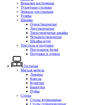
Вешалки костюмные
Туалетные столики
Зеркала для спальни
Тумбы
Шкафы
Одностворчатые
Двустворчатые
Трехстворчатые шкафы
Четырехстворчатые
Шкафы-купе
Текстиль и подушки
Постельное бельё
Подушки и одеяла
Гостиная
Мягкая мебель
Диваны
Кресла
Кушетки
Банкетки
Пуфы
Столы
Столы журнальные
Столы сервировочные