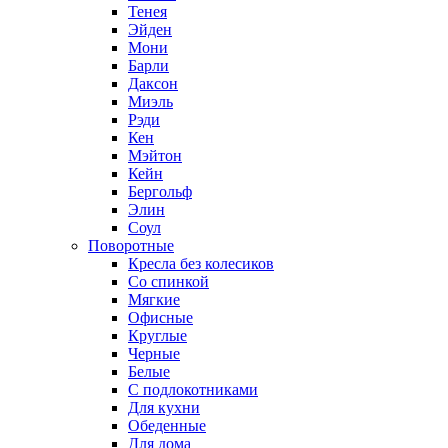
Тенея
Эйден
Мони
Барли
Даксон
Миэль
Рэди
Кен
Мэйтон
Кейн
Бергольф
Элин
Соул
Поворотные
Кресла без колесиков
Со спинкой
Мягкие
Офисные
Круглые
Черные
Белые
С подлокотниками
Для кухни
Обеденные
Для дома