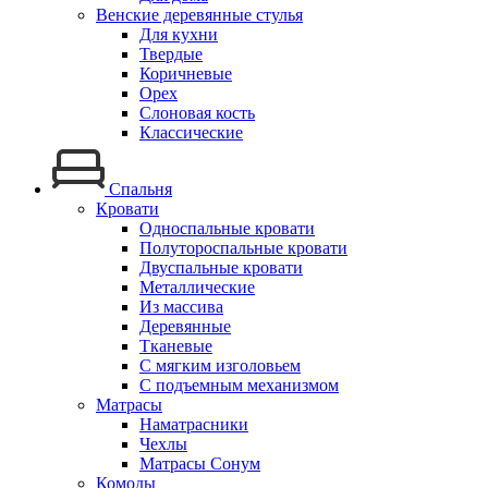
Венские деревянные стулья
Для кухни
Твердые
Коричневые
Орех
Слоновая кость
Классические
Спальня
Кровати
Односпальные кровати
Полутороспальные кровати
Двуспальные кровати
Металлические
Из массива
Деревянные
Тканевые
С мягким изголовьем
С подъемным механизмом
Матрасы
Наматрасники
Чехлы
Матрасы Сонум
Комоды