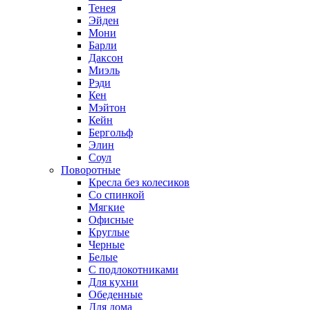
Тенея
Эйден
Мони
Барли
Даксон
Миэль
Рэди
Кен
Мэйтон
Кейн
Бергольф
Элин
Соул
Поворотные
Кресла без колесиков
Со спинкой
Мягкие
Офисные
Круглые
Черные
Белые
С подлокотниками
Для кухни
Обеденные
Для дома