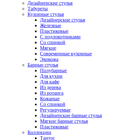
Дизайнерские стулья
Табуреты
Кухонные стулья
Дизайнерские стулья
Железные
Пластиковые
С подлокотниками
Со спинкой
Мягкие
Современные кухонные
Экокожа
Барные стулья
Полубарные
Для кухни
Для кафе
Из дерева
Из ротанга
Кожаные
Со спинкой
Регулируемые
Дизайнерские барные стулья
Мягкие барные стулья
Пластиковые
Коллекции
Тантос