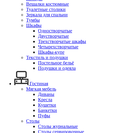
Вешалки костюмные
Туалетные столики
Зеркала для спальни
Тумбы
Шкафы
Одностворчатые
Двустворчатые
Трехстворчатые шкафы
Четырехстворчатые
Шкафы-купе
Текстиль и подушки
Постельное бельё
Подушки и одеяла
Гостиная
Мягкая мебель
Диваны
Кресла
Кушетки
Банкетки
Пуфы
Столы
Столы журнальные
Столы сервировочные