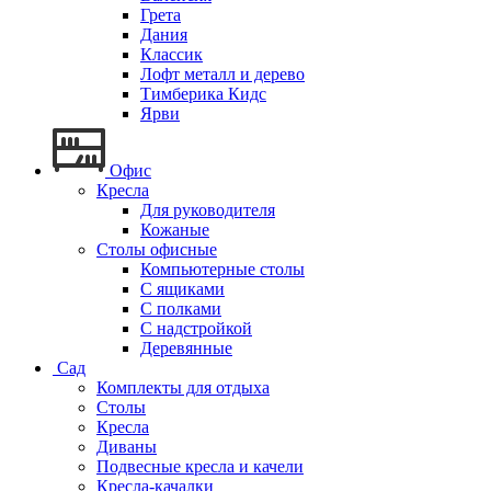
Грета
Дания
Классик
Лофт металл и дерево
Тимберика Кидс
Ярви
Офис
Кресла
Для руководителя
Кожаные
Столы офисные
Компьютерные столы
С ящиками
С полками
С надстройкой
Деревянные
Сад
Комплекты для отдыха
Столы
Кресла
Диваны
Подвесные кресла и качели
Кресла-качалки