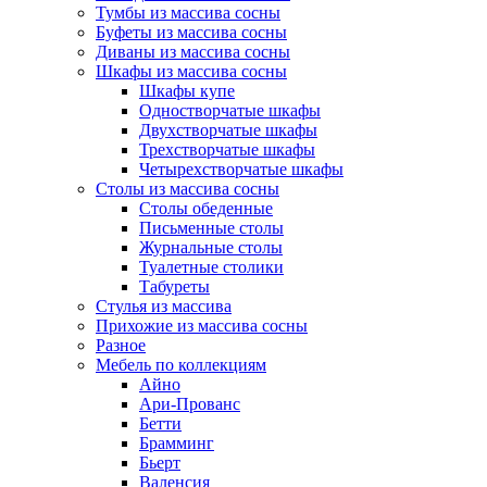
Тумбы из массива сосны
Буфеты из массива сосны
Диваны из массива сосны
Шкафы из массива сосны
Шкафы купе
Одностворчатые шкафы
Двухстворчатые шкафы
Трехстворчатые шкафы
Четырехстворчатые шкафы
Столы из массива сосны
Столы обеденные
Письменные столы
Журнальные столы
Туалетные столики
Табуреты
Стулья из массива
Прихожие из массива сосны
Разное
Мебель по коллекциям
Айно
Ари-Прованс
Бетти
Брамминг
Бьерт
Валенсия