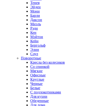
Тенея
Эйден
Мони
Барли
Даксон
Миэль
Рэди
Кен
Мэйтон
Кейн
Бергольф
Элин
Соул
Поворотные
Кресла без колесиков
Со спинкой
Мягкие
Офисные
Круглые
Черные
Белые
С подлокотниками
Для кухни
Обеденные
Для дома