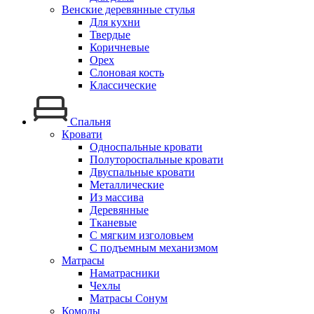
Венские деревянные стулья
Для кухни
Твердые
Коричневые
Орех
Слоновая кость
Классические
Спальня
Кровати
Односпальные кровати
Полутороспальные кровати
Двуспальные кровати
Металлические
Из массива
Деревянные
Тканевые
С мягким изголовьем
С подъемным механизмом
Матрасы
Наматрасники
Чехлы
Матрасы Сонум
Комоды