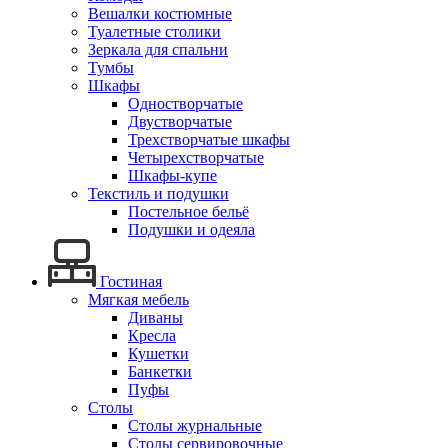
Вешалки костюмные
Туалетные столики
Зеркала для спальни
Тумбы
Шкафы
Одностворчатые
Двустворчатые
Трехстворчатые шкафы
Четырехстворчатые
Шкафы-купе
Текстиль и подушки
Постельное бельё
Подушки и одеяла
Гостиная
Мягкая мебель
Диваны
Кресла
Кушетки
Банкетки
Пуфы
Столы
Столы журнальные
Столы сервировочные