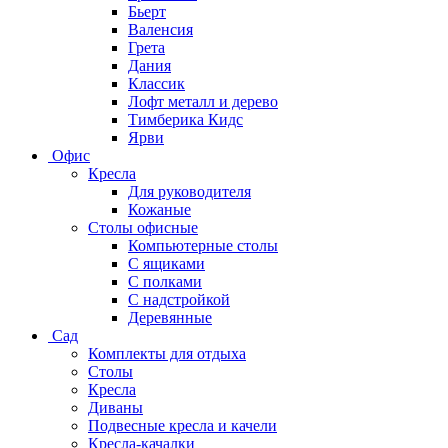
Бьерт
Валенсия
Грета
Дания
Классик
Лофт металл и дерево
Тимберика Кидс
Ярви
Офис
Кресла
Для руководителя
Кожаные
Столы офисные
Компьютерные столы
С ящиками
С полками
С надстройкой
Деревянные
Сад
Комплекты для отдыха
Столы
Кресла
Диваны
Подвесные кресла и качели
Кресла-качалки