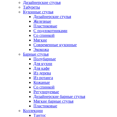
Дизайнерские стулья
Табуреты
Кухонные стулья
Дизайнерские стулья
Железные
Пластиковые
С подлокотниками
Со спинкой
Мягкие
Современные кухонные
Экокожа
Барные стулья
Полубарные
Для кухни
Для кафе
Из дерева
Из ротанга
Кожаные
Со спинкой
Регулируемые
Дизайнерские барные стулья
Мягкие барные стулья
Пластиковые
Коллекции
Тантос