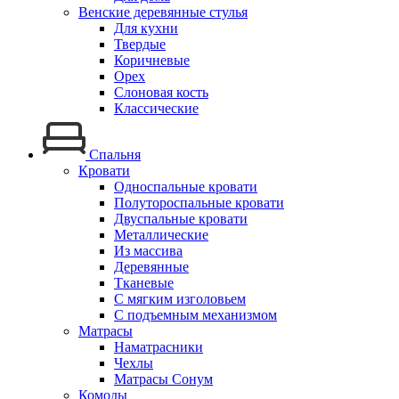
Венские деревянные стулья
Для кухни
Твердые
Коричневые
Орех
Слоновая кость
Классические
Спальня
Кровати
Односпальные кровати
Полутороспальные кровати
Двуспальные кровати
Металлические
Из массива
Деревянные
Тканевые
С мягким изголовьем
С подъемным механизмом
Матрасы
Наматрасники
Чехлы
Матрасы Сонум
Комоды