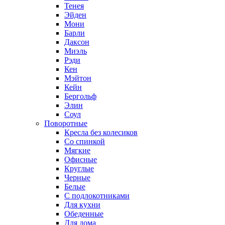
Тенея
Эйден
Мони
Барли
Даксон
Миэль
Рэди
Кен
Мэйтон
Кейн
Бергольф
Элин
Соул
Поворотные
Кресла без колесиков
Со спинкой
Мягкие
Офисные
Круглые
Черные
Белые
С подлокотниками
Для кухни
Обеденные
Для дома