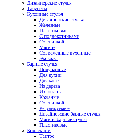
Дизайнерские стулья
Табуреты
Кухонные стулья
Дизайнерские стулья
Железные
Пластиковые
С подлокотниками
Со спинкой
Мягкие
Современные кухонные
Экокожа
Барные стулья
Полубарные
Для кухни
Для кафе
Из дерева
Из ротанга
Кожаные
Со спинкой
Регулируемые
Дизайнерские барные стулья
Мягкие барные стулья
Пластиковые
Коллекции
Тантос