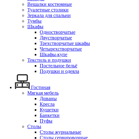
Вешалки костюмные
Туалетные столики
Зеркала для спальни
Тумбы
Шкафы
Одностворчатые
Двустворчатые
Трехстворчатые шкафы
Четырехстворчатые
Шкафы-купе
Текстиль и подушки
Постельное бельё
Подушки и одеяла
Гостиная
Мягкая мебель
Диваны
Кресла
Кушетки
Банкетки
Пуфы
Столы
Столы журнальные
Столы сервировочные