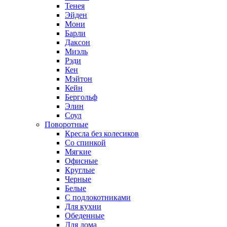
Тенея
Эйден
Мони
Барли
Даксон
Миэль
Рэди
Кен
Мэйтон
Кейн
Бергольф
Элин
Соул
Поворотные
Кресла без колесиков
Со спинкой
Мягкие
Офисные
Круглые
Черные
Белые
С подлокотниками
Для кухни
Обеденные
Для дома