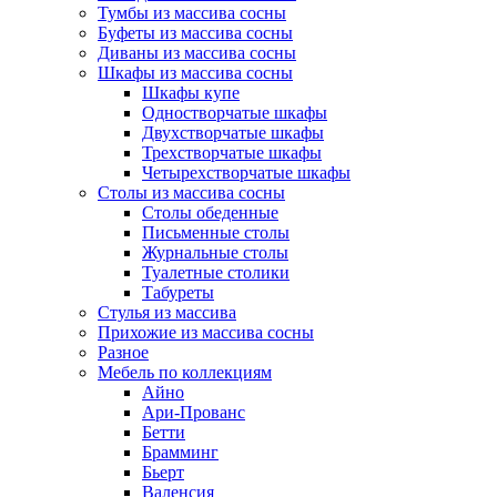
Тумбы из массива сосны
Буфеты из массива сосны
Диваны из массива сосны
Шкафы из массива сосны
Шкафы купе
Одностворчатые шкафы
Двухстворчатые шкафы
Трехстворчатые шкафы
Четырехстворчатые шкафы
Столы из массива сосны
Столы обеденные
Письменные столы
Журнальные столы
Туалетные столики
Табуреты
Стулья из массива
Прихожие из массива сосны
Разное
Мебель по коллекциям
Айно
Ари-Прованс
Бетти
Брамминг
Бьерт
Валенсия