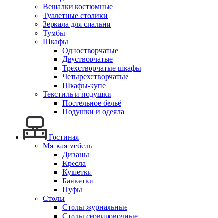
Вешалки костюмные
Туалетные столики
Зеркала для спальни
Тумбы
Шкафы
Одностворчатые
Двустворчатые
Трехстворчатые шкафы
Четырехстворчатые
Шкафы-купе
Текстиль и подушки
Постельное бельё
Подушки и одеяла
Гостиная
Мягкая мебель
Диваны
Кресла
Кушетки
Банкетки
Пуфы
Столы
Столы журнальные
Столы сервировочные