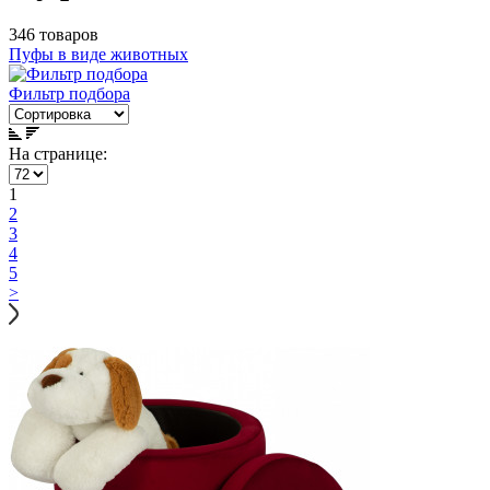
346 товаров
Пуфы в виде животных
Фильтр подбора
На странице:
1
2
3
4
5
>