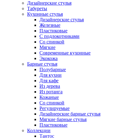
Дизайнерские стулья
Табуреты
Кухонные стулья
Дизайнерские стулья
Железные
Пластиковые
С подлокотниками
Со спинкой
Мягкие
Современные кухонные
Экокожа
Барные стулья
Полубарные
Для кухни
Для кафе
Из дерева
Из ротанга
Кожаные
Со спинкой
Регулируемые
Дизайнерские барные стулья
Мягкие барные стулья
Пластиковые
Коллекции
Тантос