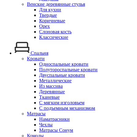
Венские деревянные стулья
Для кухни
Твердые
Коричневые
Орех
Слоновая кость
Классические
Спальня
Кровати
Односпальные кровати
Полутороспальные кровати
Двуспальные кровати
Металлические
Из массива
Деревянные
Тканевые
С мягким изголовьем
С подъемным механизмом
Матрасы
Наматрасники
Чехлы
Матрасы Сонум
Комоды