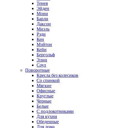
Тенея
Эйден
Мони
Барли
Даксон
Миэль
Рэди
Кен
Мэйтон
Кейн
Бергольф
Элин
Соул
Поворотные
Кресла без колесиков
Со спинкой
Мягкие
Офисные
Круглые
Черные
Белые
С подлокотниками
Для кухни
Обеденные
Для дома