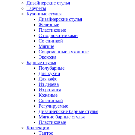
Дизайнерские стулья
Табуреты
Кухонные стулья
Дизайнерские стулья
Железные
Пластиковые
С подлокотниками
Со спинкой
Мягкие
Современные кухонные
Экокожа
Барные стулья
Полубарные
Для кухни
Для кафе
Из дерева
Из ротанга
Кожаные
Со спинкой
Регулируемые
Дизайнерские барные стулья
Мягкие барные стулья
Пластиковые
Коллекции
Тантос