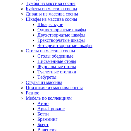
Тумбы из массива сосны
Буфеты из массива сосны
Диваны из массива сосны
Шкафы из массива сосны
Шкафы купе
Одностворчатые шкафы
Двухстворчатые шкафы
Трехстворчатые шкафы
Четырехстворчатые шкафы
Столы из массива сосны
Столы обеденные
Письменные столы
Журнальные столы
Туалетные столики
Табуреты
Стулья из массива
Прихожие из массива сосны
Разное
Мебель по коллекциям
Айно
Ари-Прованс
Бетти
Брамминг
Бьерт
Валенсия