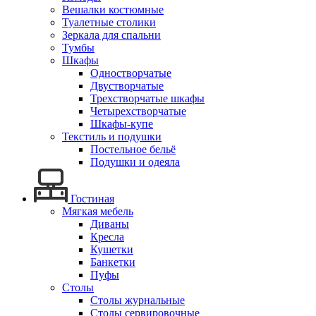
Вешалки костюмные
Туалетные столики
Зеркала для спальни
Тумбы
Шкафы
Одностворчатые
Двустворчатые
Трехстворчатые шкафы
Четырехстворчатые
Шкафы-купе
Текстиль и подушки
Постельное бельё
Подушки и одеяла
Гостиная
Мягкая мебель
Диваны
Кресла
Кушетки
Банкетки
Пуфы
Столы
Столы журнальные
Столы сервировочные