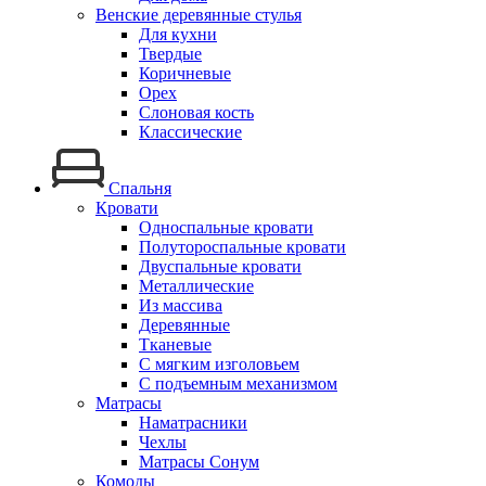
Венские деревянные стулья
Для кухни
Твердые
Коричневые
Орех
Слоновая кость
Классические
Спальня
Кровати
Односпальные кровати
Полутороспальные кровати
Двуспальные кровати
Металлические
Из массива
Деревянные
Тканевые
С мягким изголовьем
С подъемным механизмом
Матрасы
Наматрасники
Чехлы
Матрасы Сонум
Комоды