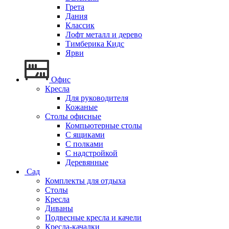
Грета
Дания
Классик
Лофт металл и дерево
Тимберика Кидс
Ярви
Офис
Кресла
Для руководителя
Кожаные
Столы офисные
Компьютерные столы
С ящиками
С полками
С надстройкой
Деревянные
Сад
Комплекты для отдыха
Столы
Кресла
Диваны
Подвесные кресла и качели
Кресла-качалки