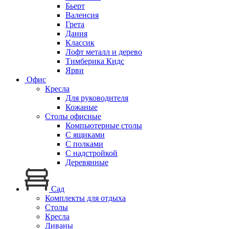
Бьерт
Валенсия
Грета
Дания
Классик
Лофт металл и дерево
Тимберика Кидс
Ярви
Офис
Кресла
Для руководителя
Кожаные
Столы офисные
Компьютерные столы
С ящиками
С полками
С надстройкой
Деревянные
Сад
Комплекты для отдыха
Столы
Кресла
Диваны