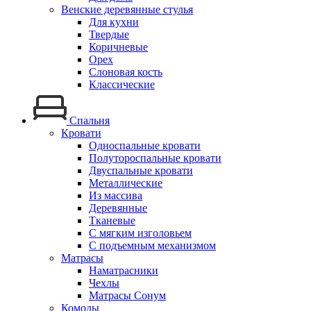
Венские деревянные стулья
Для кухни
Твердые
Коричневые
Орех
Слоновая кость
Классические
Спальня
Кровати
Односпальные кровати
Полутороспальные кровати
Двуспальные кровати
Металлические
Из массива
Деревянные
Тканевые
С мягким изголовьем
С подъемным механизмом
Матрасы
Наматрасники
Чехлы
Матрасы Сонум
Комоды