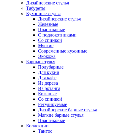
Дизайнерские стулья
Табуреты
Кухонные стулья
Дизайнерские стулья
Железные
Пластиковые
С подлокотниками
Со спинкой
Мягкие
Современные кухонные
Экокожа
Барные стулья
Полубарные
Для кухни
Для кафе
Из дерева
Из ротанга
Кожаные
Со спинкой
Регулируемые
Дизайнерские барные стулья
Мягкие барные стулья
Пластиковые
Коллекции
Тантос