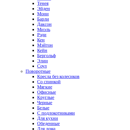
Тенея
Эйден
Мони
Барли
Даксон
Миэль
Рэди
Кен
Мэйтон
Кейн
Бергольф
Элин
Соул
Поворотные
Кресла без колесиков
Со спинкой
Мягкие
Офисные
Круглые
Черные
Белые
С подлокотниками
Для кухни
Обеденные
Для дома