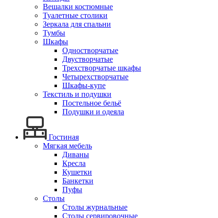
Вешалки костюмные
Туалетные столики
Зеркала для спальни
Тумбы
Шкафы
Одностворчатые
Двустворчатые
Трехстворчатые шкафы
Четырехстворчатые
Шкафы-купе
Текстиль и подушки
Постельное бельё
Подушки и одеяла
Гостиная
Мягкая мебель
Диваны
Кресла
Кушетки
Банкетки
Пуфы
Столы
Столы журнальные
Столы сервировочные